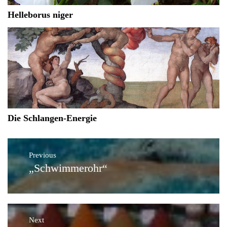
Helleborus niger
Die Schlangen-Energie
Beitragsnavigation
Previous
„Schwimmerohr“
Previous
post:
Next