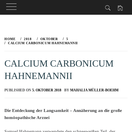
Skip
to
HOME
2018
OKTOBER
5
content
CALCIUM CARBONICUM HAHNEMANNII
CALCIUM CARBONICUM
HAHNEMANNII
PUBLISHED ON
5. OKTOBER 2018
BY
MAHALIA MÜLLER-BOEHM
Die Entdeckung der Langsamkeit – Annäherung an die große
homöopathische Arznei
Samuel Hahnemann verwendete den schneeweißen Teil, der