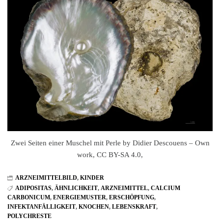
Zwei Seiten einer Muschel mit Perle by Didier Descouens – Own
work, CC BY-SA 4.0,
ARZNEIMITTELBILD
,
KINDER
ADIPOSITAS
,
ÄHNLICHKEIT
,
ARZNEIMITTEL
,
CALCIUM
CARBONICUM
,
ENERGIEMUSTER
,
ERSCHÖPFUNG
,
INFEKTANFÄLLIGKEIT
,
KNOCHEN
,
LEBENSKRAFT
,
POLYCHRESTE