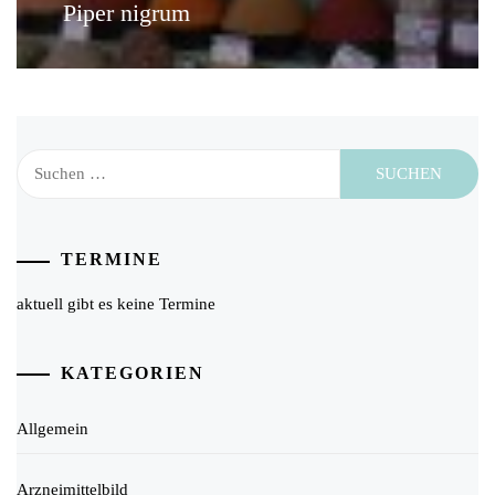
Piper nigrum
Next
post:
Suchen
nach:
TERMINE
aktuell gibt es keine Termine
KATEGORIEN
Allgemein
Arzneimittelbild