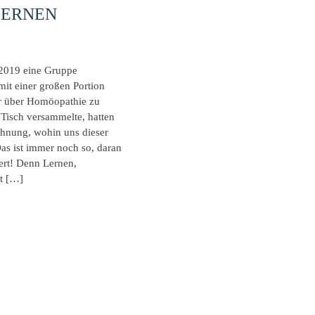
LERNEN
2019 eine Gruppe
 mit einer großen Portion
r über Homöopathie zu
Tisch versammelte, hatten
Ahnung, wohin uns dieser
as ist immer noch so, daran
dert! Denn Lernen,
t […]