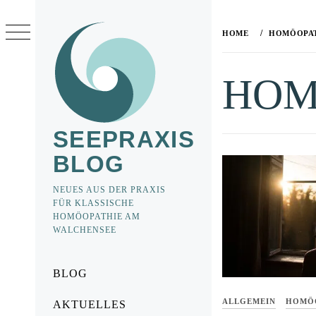
Skip
to
HOME
HOMÖOPAT
content
HOM
SEEPRAXIS
BLOG
NEUES AUS DER PRAXIS
FÜR KLASSISCHE
HOMÖOPATHIE AM
WALCHENSEE
Primary
BLOG
Menu
ALLGEMEIN
HOMÖO
AKTUELLES