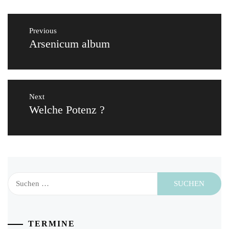
Beitragsnavigation
Previous
Arsenicum album
Previous
post:
Next
Welche Potenz ?
Next
post:
Suchen
nach:
TERMINE