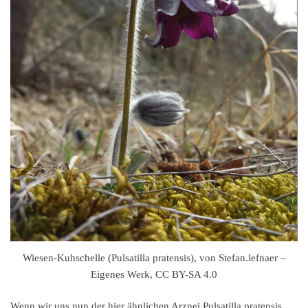
Wiesen-Kuhschelle (Pulsatilla pratensis), von Stefan.lefnaer –
Eigenes Werk, CC BY-SA 4.0
Wenn wir uns nun der hier ähnlichen Arznei Pulsatilla pratensis