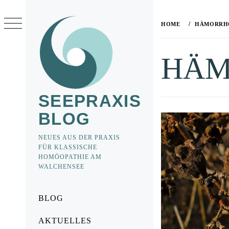
Skip
to
HOME
HÄMORRH
content
HÄM
SEEPRAXIS
BLOG
NEUES AUS DER PRAXIS
FÜR KLASSISCHE
HOMÖOPATHIE AM
WALCHENSEE
Primary
BLOG
Menu
AKTUELLES