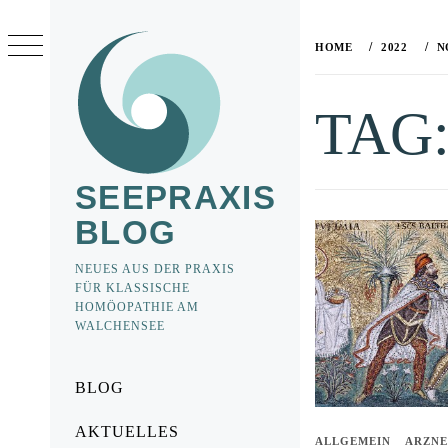
Skip
to
HOME
2022
N
content
TAG
SEEPRAXIS
BLOG
NEUES AUS DER PRAXIS
FÜR KLASSISCHE
HOMÖOPATHIE AM
WALCHENSEE
Primary
BLOG
Menu
AKTUELLES
ALLGEMEIN
ARZNE