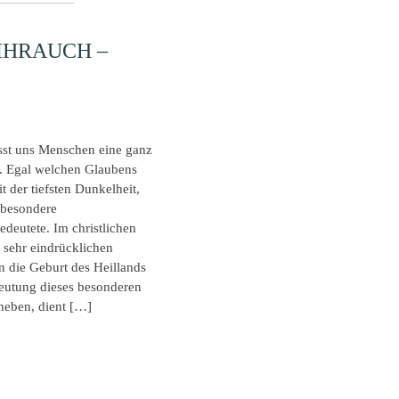
IHRAUCH –
sst uns Menschen eine ganz
 Egal welchen Glaubens
eit der tiefsten Dunkelheit,
 besondere
deutete. Im christlichen
 sehr eindrücklichen
n die Geburt des Heillands
eutung dieses besonderen
heben, dient […]