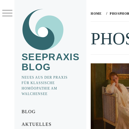
Skip
to
HOME
PHOSPHOR
content
PHO
SEEPRAXIS
BLOG
NEUES AUS DER PRAXIS
FÜR KLASSISCHE
HOMÖOPATHIE AM
WALCHENSEE
Primary
BLOG
Menu
AKTUELLES