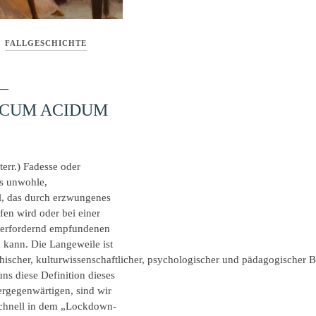
FALLGESCHICHTE
–
ICUM ACIDUM
err.) Fadesse oder
das unwohle,
, das durch erzwungenes
fen wird oder bei einer
terfordernd empfundenen
 kann. Die Langeweile ist
ischer, kulturwissenschaftlicher, psychologischer und pädagogischer B
ns diese Definition dieses
rgegenwärtigen, sind wir
schnell in dem „Lockdown-