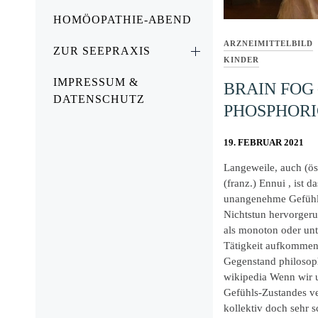
HOMÖOPATHIE-ABEND
ARZNEIMITTELBILD
ZUR SEEPRAXIS
KINDER
IMPRESSUM &
BRAIN FOG 
DATENSCHUTZ
PHOSPHOR
19. FEBRUAR 2021
Langeweile, auch (öst
(franz.) Ennui , ist 
unangenehme Gefühl
Nichtstun hervorgeru
als monoton oder un
Tätigkeit aufkommen
Gegenstand philosoph
wikipedia Wenn wir u
Gefühls-Zustandes ve
kollektiv doch sehr 