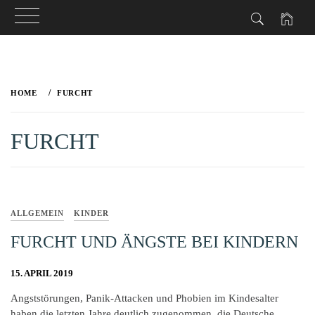
Skip
to
HOME
FURCHT
content
FURCHT
ALLGEMEIN
KINDER
FURCHT UND ÄNGSTE BEI KINDERN
15. APRIL 2019
Angststörungen, Panik-Attacken und Phobien im Kindesalter
haben die letzten Jahre deutlich zugenommen, die Deutsche