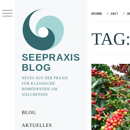
Skip
to
HOME
2017
A
content
TAG
SEEPRAXIS
BLOG
NEUES AUS DER PRAXIS
FÜR KLASSISCHE
HOMÖOPATHIE AM
WALCHENSEE
Primary
BLOG
Menu
AKTUELLES