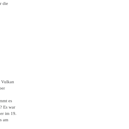
r die
s Vulkan
ber
ommt es
i? Es war
der im 19.
ss am