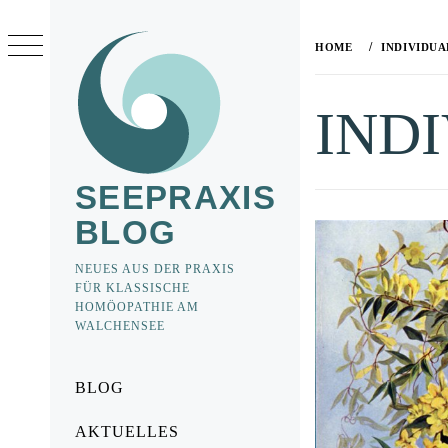
Skip
to
HOME
INDIVIDUA
content
IND
SEEPRAXIS
BLOG
NEUES AUS DER PRAXIS
FÜR KLASSISCHE
HOMÖOPATHIE AM
WALCHENSEE
Primary
BLOG
Menu
AKTUELLES