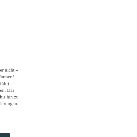
er nicht –
träumen!
führt
ten. Das
bis hin zu
lderungen.