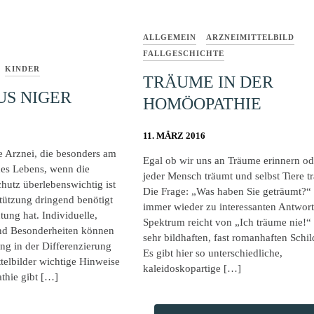
ALLGEMEIN
ARZNEIMITTELBILD
FALLGESCHICHTE
KINDER
TRÄUME IN DER
S NIGER
HOMÖOPATHIE
11. MÄRZ 2016
ne Arznei, die besonders am
Egal ob wir uns an Träume erinnern od
es Lebens, wenn die
jeder Mensch träumt und selbst Tiere 
chutz überlebenswichtig ist
Die Frage: „Was haben Sie geträumt?“ 
tützung dringend benötigt
immer wieder zu interessanten Antwor
ung hat. Individuelle,
Spektrum reicht von „Ich träume nie!“ 
nd Besonderheiten können
sehr bildhaften, fast romanhaften Schi
ung in der Differenzierung
Es gibt hier so unterschiedliche,
telbilder wichtige Hinweise
kaleidoskopartige […]
thie gibt […]