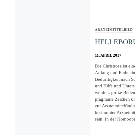
ARZNEIMITTELBILD
HELLEBORU
11. APRIL 2017
Die Christrose ist ei
Anfang und Ende ein
Bedürftigkeit nach S
und Hilfe und Unters
werden, große Bedeut
prägnante Zeichen u
zur Arzneimittelfind
bestimmter Arzneimit
sein. In der Homöopa