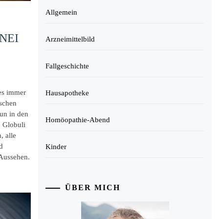
Allgemein
NEI
Arzneimittelbild
Fallgeschichte
 es immer
Hausapotheke
ischen
un in den
Homöopathie-Abend
 Globuli
, alle
d
Kinder
 Aussehen.
ÜBER MICH