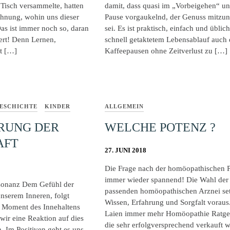
Tisch versammelte, hatten
damit, dass quasi im „Vorbeigehen“ un
Ahnung, wohin uns dieser
Pause vorgaukelnd, der Genuss mitz
as ist immer noch so, daran
sei. Es ist praktisch, einfach und üblic
dert! Denn Lernen,
schnell getaktetem Lebensablauf auch 
t […]
Kaffeepausen ohne Zeitverlust zu […]
ESCHICHTE
KINDER
ALLGEMEIN
RUNG DER
WELCHE POTENZ ?
AFT
27. JUNI 2018
Die Frage nach der homöopathischen 
immer wieder spannend! Die Wahl der
esonanz Dem Gefühl der
passenden homöopathischen Arznei set
unserem Inneren, folgt
Wissen, Erfahrung und Sorgfalt voraus.
 Moment des Innehaltens
Laien immer mehr Homöopathie Ratgeb
wir eine Reaktion auf dies
die sehr erfolgversprechend verkauft 
 Im Positiven geht es uns