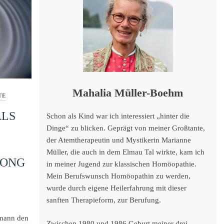
Mahalia Müller-Boehm
TE
ALS
Schon als Kind war ich interessiert „hinter die
Dinge“ zu blicken. Geprägt von meiner Großtante,
der Atemtherapeutin und Mystikerin Marianne
Müller, die auch in dem Elmau Tal wirkte, kam ich
LONG
in meiner Jugend zur klassischen Homöopathie.
Mein Berufswunsch Homöopathin zu werden,
wurde durch eigene Heilerfahrung mit dieser
sanften Therapieform, zur Berufung.
mann den
Zwischen 1980 und 1986 Geburt meiner drei