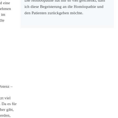
Die Homöopathie hat mir so viel geschenkt, dass
d eine
ich diese Begeisterung an die Homöopathie und
unehmen
den Patienten zurückgeben möchte.
h im
die
Potenz –
zt viel
 Da es für
er gibt,
werden,