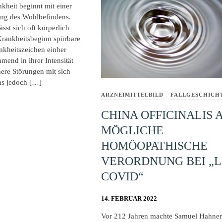
kheit beginnt mit einer
ung des Wohlbefindens.
sst sich oft körperlich
Krankheitsbeginn spürbare
kheitszeichen einher
mend in ihrer Intensität
here Störungen mit sich
ns jedoch […]
ARZNEIMITTELBILD
FALLGESCHICH
CHINA OFFICINALIS 
MÖGLICHE
HOMÖOPATHISCHE
VERORDNUNG BEI „
COVID“
14. FEBRUAR 2022
Vor 212 Jahren machte Samuel Hahne