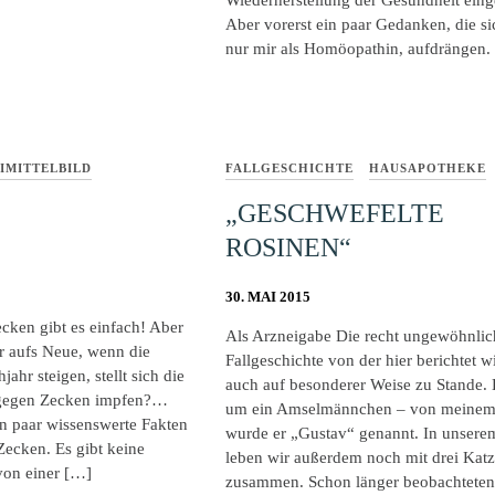
Wiederherstellung der Gesundheit ein
Aber vorerst ein paar Gedanken, die si
nur mir als Homöopathin, aufdrängen.
IMITTELBILD
FALLGESCHICHTE
HAUSAPOTHEKE
„GESCHWEFELTE
ROSINEN“
30. MAI 2015
cken gibt es einfach! Aber
Als Arzneigabe Die recht ungewöhnlic
hr aufs Neue, wenn die
Fallgeschichte von der hier berichtet 
ahr steigen, stellt sich die
auch auf besonderer Weise zu Stande. 
h gegen Zecken impfen?…
um ein Amselmännchen – von meine
in paar wissenswerte Fakten
wurde er „Gustav“ genannt. In unser
ecken. Es gibt keine
leben wir außerdem noch mit drei Ka
 von einer […]
zusammen. Schon länger beobachteten