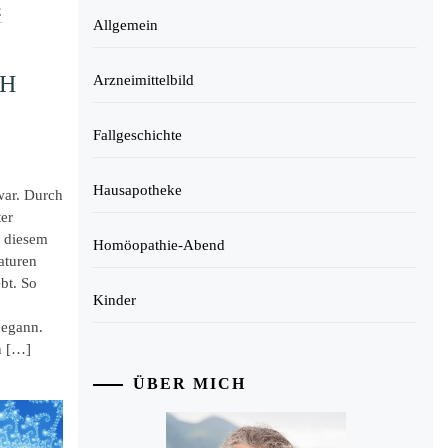
E
Allgemein
CH
Arzneimittelbild
Fallgeschichte
Hausapotheke
 war. Durch
er
n diesem
Homöopathie-Abend
aturen
bt. So
Kinder
begann.
n […]
ÜBER MICH