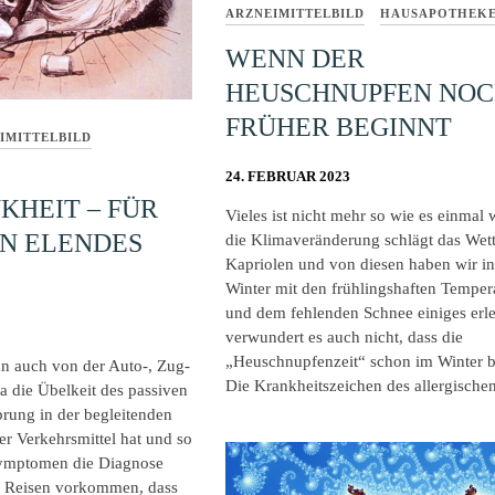
ARZNEIMITTELBILD
HAUSAPOTHEK
WENN DER
HEUSCHNUPFEN NO
FRÜHER BEGINNT
IMITTELBILD
24. FEBRUAR 2023
KHEIT – FÜR
Vieles ist nicht mehr so wie es einmal
N ELENDES
die Klimaveränderung schlägt das Wett
Kapriolen und von diesen haben wir i
Winter mit den frühlingshaften Temper
und dem fehlenden Schnee einiges erle
verwundert es auch nicht, dass die
„Heuschnupfenzeit“ schon im Winter 
n auch von der Auto-, Zug-
Die Krankheitszeichen des allergische
a die Übelkeit des passiven
prung in der begleitenden
r Verkehrsmittel hat und so
Symptomen die Diagnose
uf Reisen vorkommen, dass