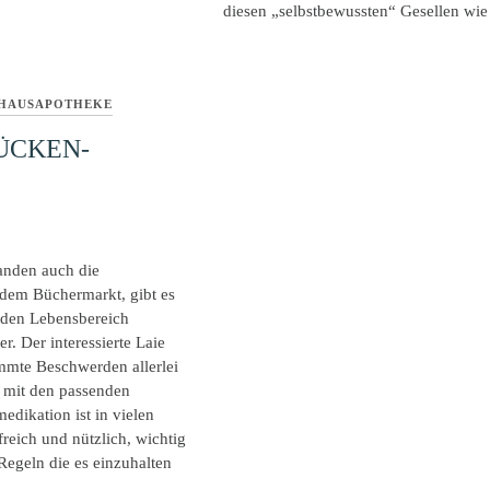
diesen „selbstbewussten“ Gesellen wi
HAUSAPOTHEKE
ÜCKEN-
nden auch die
 dem Büchermarkt, gibt es
jeden Lebensbereich
. Der interessierte Laie
immte Beschwerden allerlei
mit den passenden
edikation ist in vielen
lfreich und nützlich, wichtig
Regeln die es einzuhalten