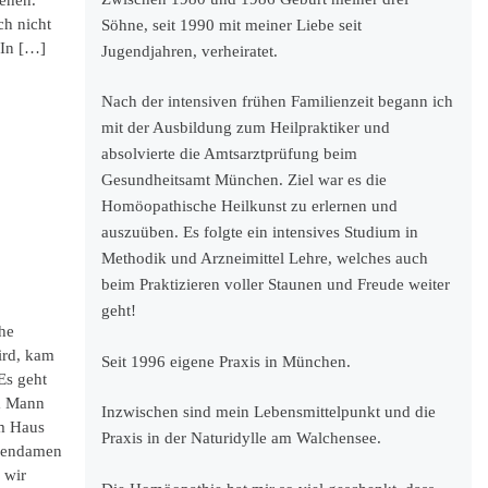
gehen.
ch nicht
Söhne, seit 1990 mit meiner Liebe seit
 In […]
Jugendjahren, verheiratet.
Nach der intensiven frühen Familienzeit begann ich
mit der Ausbildung zum Heilpraktiker und
absolvierte die Amtsarztprüfung beim
Gesundheitsamt München. Ziel war es die
Homöopathische Heilkunst zu erlernen und
auszuüben. Es folgte ein intensives Studium in
Methodik und Arzneimittel Lehre, welches auch
beim Praktizieren voller Staunen und Freude weiter
geht!
he
wird, kam
Seit 1996 eigene Praxis in München.
Es geht
m Mann
Inzwischen sind mein Lebensmittelpunkt und die
em Haus
Praxis in der Naturidylle am Walchensee.
tzendamen
 wir