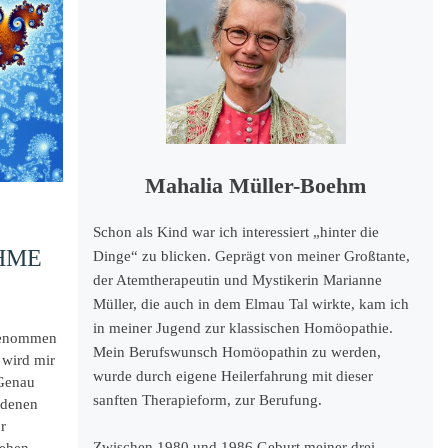
Mahalia Müller-Boehm
Schon als Kind war ich interessiert „hinter die
HME
Dinge“ zu blicken. Geprägt von meiner Großtante,
der Atemtherapeutin und Mystikerin Marianne
Müller, die auch in dem Elmau Tal wirkte, kam ich
in meiner Jugend zur klassischen Homöopathie.
ngenommen
Mein Berufswunsch Homöopathin zu werden,
 wird mir
wurde durch eigene Heilerfahrung mit dieser
 Genau
sanften Therapieform, zur Berufung.
edenen
r
Zwischen 1980 und 1986 Geburt meiner drei