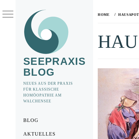
Skip
to
HOME
HAUSAPO
content
HAU
SEEPRAXIS
BLOG
NEUES AUS DER PRAXIS
FÜR KLASSISCHE
HOMÖOPATHIE AM
WALCHENSEE
Primary
BLOG
Menu
AKTUELLES