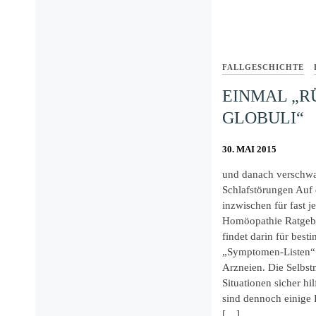
FALLGESCHICHTE
EINMAL „R
GLOBULI“
30. MAI 2015
und danach verschwa
Schlafstörungen Auf
inzwischen für fast 
Homöopathie Ratgeber
findet darin für best
„Symptomen-Listen“ 
Arzneien. Die Selbstm
Situationen sicher hi
sind dennoch einige 
[…]