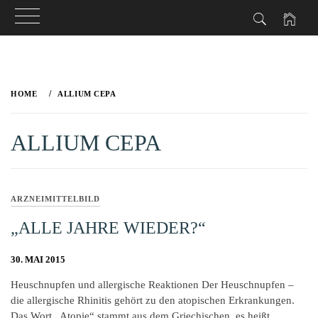
Skip
to
HOME
ALLIUM CEPA
content
ALLIUM CEPA
ARZNEIMITTELBILD
„ALLE JAHRE WIEDER?“
30. MAI 2015
Heuschnupfen und allergische Reaktionen Der Heuschnupfen –
die allergische Rhinitis gehört zu den atopischen Erkrankungen.
Das Wort „Atopie“ stammt aus dem Griechischen, es heißt